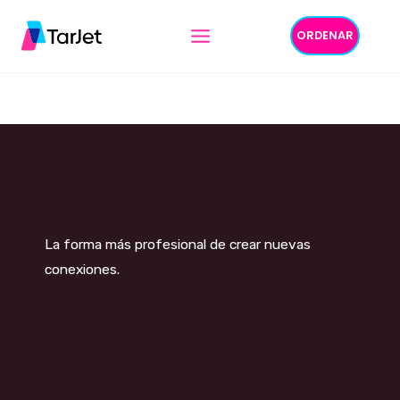
Ir
ORDENAR
al
Create your own
contenido
La forma más profesional de crear nuevas
conexiones.
HTML
CSS
Python