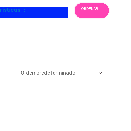
rísticas
ORDENAR
→