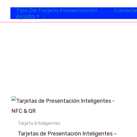
Tipo De Tarjeta Presentación
Caracte
Ayuda +
Este
producto
tiene
Tarjeta Inteligentes
múltiples
Tarjetas de Presentación Inteligentes –