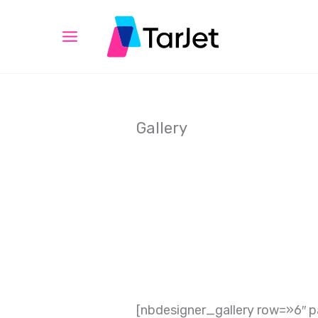
Ir
al
contenido
Gallery
[nbdesigner_gallery row=»6″ p