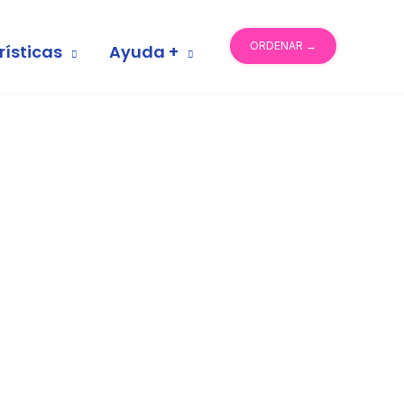
ORDENAR →
rísticas
Ayuda +